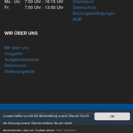
Mo - Do:
7:00 Uhr - 16:15 Uhr
Impressum
Fr:
7:00 Uhr - 13:00 Uhr
Datenschutz
Nutzungsbedingungen
AGB
WIR ÜBER UNS
Wir über uns
Imagefilm
Aufgabenbereiche
Referenzen
Stellenangebote
© 2021 | MANFRED KRUG STAHL- UND METALLBAU GMBH
OK
Cookies helfen uns bei der Bereitstellung unserer Dienste. Durch
die Nutzung unserer Dienste erklären Sie sich damit
einverstanden, dass wir Cookies setzen.
Mehr erfahren...